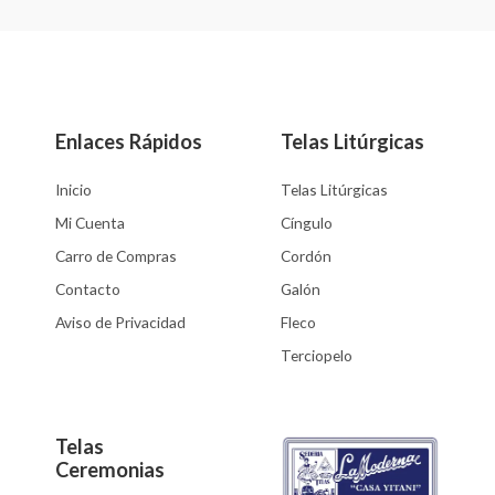
0
0
de
de
5
5
Enlaces Rápidos
Telas Litúrgicas
Inicio
Telas Litúrgicas
Mi Cuenta
Cíngulo
Carro de Compras
Cordón
Contacto
Galón
Aviso de Privacidad
Fleco
Terciopelo
Telas
Ceremonias