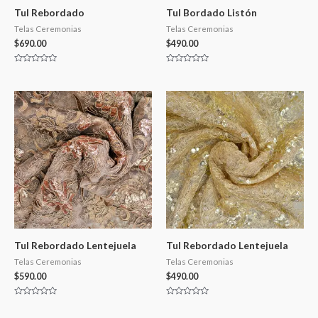
Tul Rebordado
Tul Bordado Listón
Telas Ceremonias
Telas Ceremonias
$
690.00
$
490.00
Valorado
Valorado
en
en
0
0
de
de
5
5
Tul Rebordado Lentejuela
Tul Rebordado Lentejuela
Telas Ceremonias
Telas Ceremonias
$
590.00
$
490.00
Valorado
Valorado
en
en