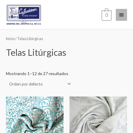
Ir
Menú
al
0
contenido
princi
Inicio
/ Telas Litúrgicas
Telas Litúrgicas
Mostrando 1–12 de 27 resultados