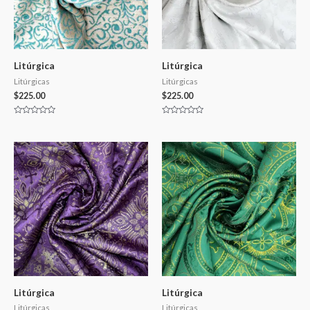
Litúrgica
Litúrgica
Litúrgicas
Litúrgicas
$
225.00
$
225.00
Valorado
Valorado
en
en
0
0
de
de
5
5
Litúrgica
Litúrgica
Litúrgicas
Litúrgicas