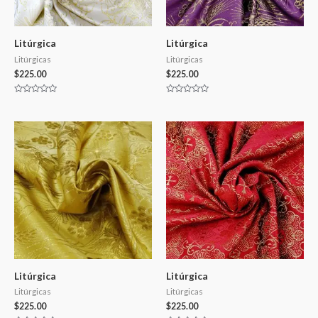
Litúrgica
Litúrgica
Litúrgicas
Litúrgicas
$
225.00
$
225.00
Valorado
Valorado
en
en
0
0
de
de
5
5
Litúrgica
Litúrgica
Litúrgicas
Litúrgicas
$
225.00
$
225.00